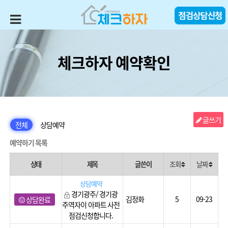
체크하자 예약확인
글쓰기
전체
상담예약
예약하기 목록
상태
제목
글쓴이
조회
날짜
상담예약
경기광주/ 경기광
김정화
5
09-23
상담완료
주역자이 아파트 사전
점검신청합니다.