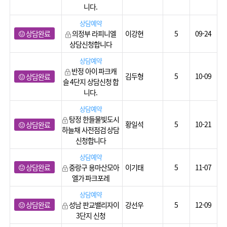
니다.
상담예약
상담완료
의정부 라피니엘
이강현
5
09-24
상담신청합니다
상담예약
반정 아이 파크캐
김두형
5
10-09
상담완료
슬 4단지 상담신청 합
니다.
상담예약
탕정 한들물빛도시
황일석
5
10-21
상담완료
하늘채 사전점검 상담
신청합니다
상담예약
상담완료
중랑구 용마산모아
이기태
5
11-07
엘가 파크포레
상담예약
상담완료
성남 판교밸리자이
강선우
5
12-09
3단지 신청