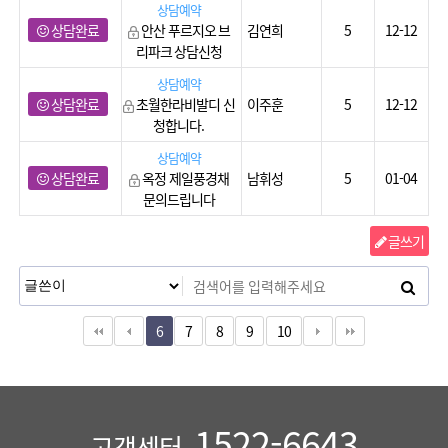
상담예약
상담완료
안산 푸르지오 브
김연희
5
12-12
리파크 상담신청
상담예약
상담완료
초월한라비발디 신
이주훈
5
12-12
청합니다.
상담예약
상담완료
옥정 제일풍경채
남휘성
5
01-04
문의드립니다
글쓰기
6
7
8
9
10
1522-6643
고객센터