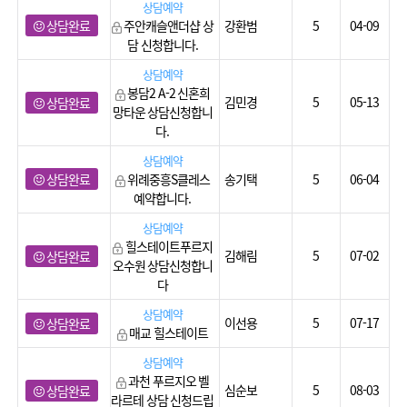
상담예약
상담완료
주안캐슬앤더샵 상
강환범
5
04-09
담 신청합니다.
상담예약
봉담2 A-2 신혼희
김민경
5
05-13
상담완료
망타운 상담신청합니
다.
상담예약
상담완료
위례중흥S클레스
송기택
5
06-04
예약합니다.
상담예약
힐스테이트푸르지
김해림
5
07-02
상담완료
오수원 상담신청합니
다
상담예약
이선용
5
07-17
상담완료
매교 힐스테이트
상담예약
과천 푸르지오 벨
심순보
5
08-03
상담완료
라르테 상담 신청드립