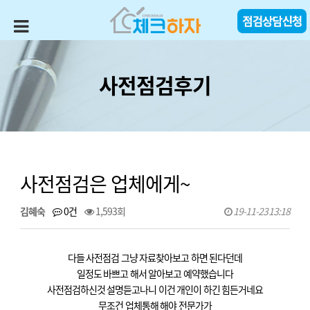
사전점검후기
사전점검은 업체에게~
김혜숙
0건
1,593회
19-11-23 13:18
다들 사전점검 그냥 자료찾아보고 하면 된다던데
일정도 바쁘고 해서 알아보고 예약했습니다
사전점검하신것 설명듣고나니 이건 개인이 하긴 힘든거네요
무조건 업체통해 해야 전문가가