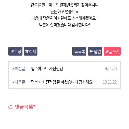
겉으론 안보이는 단열재빈곳까지 찾아주시니
든든하고 넘좋네요
다음에 작은딸 이사갈때도 추천해야겠어요~
덕분에 잘마쳤습니다 감사합니다!
수정
삭제
목록
답변
글쓰기
이전글
입주아파트 사전점검
19.11.25
다음글
덕분에 사전점검 잘 마쳤습니다 감사해요 !!
19.11.22
댓글목록