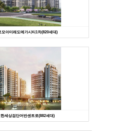
내포모아미래도메가시티1차(820세대)
>편한세상검단어반센트로(882세대)