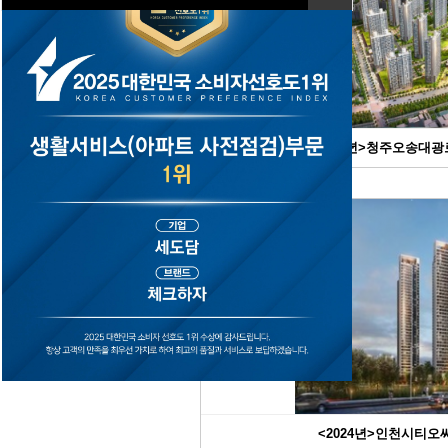
<2024년>청주오송대광로
<2024년>인천시티오씨