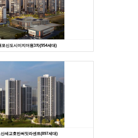
>내포신도시이지더원3차(954세대)
>오산세교호반써밋라센트(897세대)