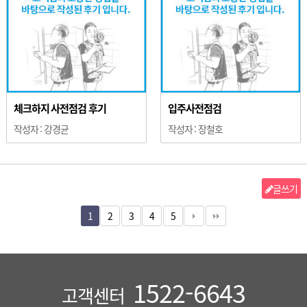
체크하지 사전점검 후기
입주사전점검
작성자 :
강경균
작성자 :
장철호
글쓰기
1
2
3
4
5
1522-6643
고객센터