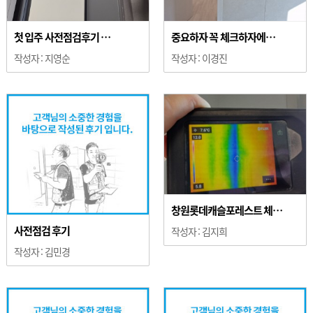
첫 입주 사전점검후기 …
중요하자 꼭 체크하자에…
작성자 :
지영순
작성자 :
이경진
창원롯데캐슬포레스트 체…
사전점검 후기
작성자 :
김지희
작성자 :
김민경