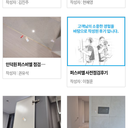
작성자 :
김진주
작성자 :
현혜영
인덕원 퍼스비엘 점검 …
퍼스비엘 사전점검후기
작성자 :
권유석
작성자 :
이철훈