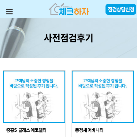
사전점검후기
중흥S-클래스 에코델타
풍경채 어바니티