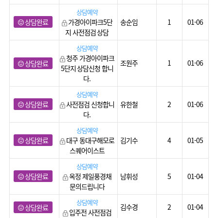
상담예약
상담완료
가경아이파크5단
송순임
1
01-06
지 사전점검 상담
상담예약
청주 가경아이파크
조원주
1
01-06
상담완료
5단지 상담신청 합니
다.
상담예약
상담완료
사전점검 신청합니
유한철
2
01-06
다.
상담예약
상담완료
대구 동대구해모로
김기수
4
01-05
스퀘어이스트
상담예약
상담완료
옥정 제일풍경채
남휘성
5
01-04
문의드립니다
상담예약
김수경
2
01-04
상담완료
입주전 사전점검