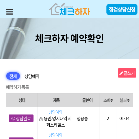
체크하자 예약확인
글쓰기
전체
상담예약
예약하기 목록
상태
제목
글쓴이
조회
날짜
상담예약
상담완료
용인.명지대역 서
정용승
2
01-14
희스타힐스
상담예약