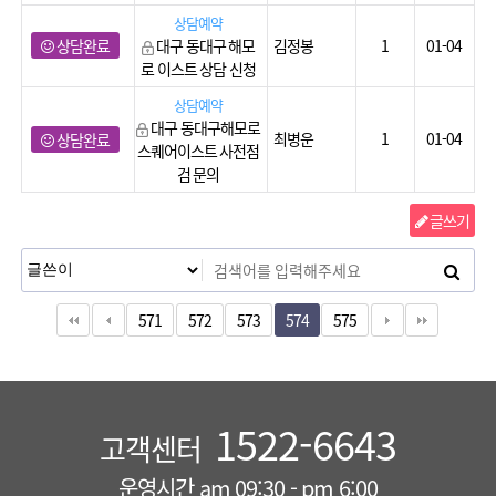
상담예약
상담완료
대구 동대구 해모
김정봉
1
01-04
로 이스트 상담 신청
상담예약
대구 동대구해모로
최병운
1
01-04
상담완료
스퀘어이스트 사전점
검 문의
글쓰기
571
572
573
574
575
1522-6643
고객센터
운영시간 am 09:30 - pm 6:00