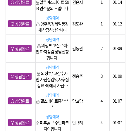
상담완료
일루미스테이트 59
권은지
1
01-14
B 견적문의 드립니다
상담예약
상담완료
양주옥정제일풍경
김도완
1
01-12
채 상담신청합니다
상담예약
의정부 고산 수자
김동관
2
01-09
상담완료
인 하자점검 상담신청
합니다.
상담예약
의정부/ 고산수자
정승주
3
01-09
상담완료
인 사전점검및 사후점
검 (카페에서 사전…
상담예약
상담완료
힐스테이트홍****
망고맘
4
01-07
*
상담예약
상담완료
미추홀구 주안파크
안규리
4
01-07
자이입니다