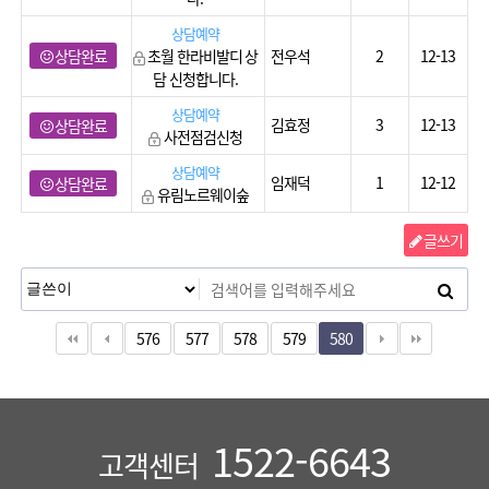
상담예약
상담완료
초월 한라비발디 상
전우석
2
12-13
담 신청합니다.
상담예약
김효정
3
12-13
상담완료
사전점검신청
상담예약
임재덕
1
12-12
상담완료
유림노르웨이숲
글쓰기
576
577
578
579
580
1522-6643
고객센터