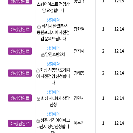
양민규
1
12-15
상담완료
스퀘어이스트 점검상
담 요청합니다
상담예약
화성시 반월동/신
장한별
1
12-14
상담완료
동탄포레자이 사전점
검 문의드립니다
상담예약
전지혜
2
12-14
상담완료
당진호반2차
상담예약
화성 신동탄 포레자
김태동
2
12-14
상담완료
이 사전점검 신청합니
다
상담예약
상담완료
화성 시티4차 상담
김민서
1
12-14
신청
상담예약
청주 가경아이파크
이수연
1
12-14
상담완료
5단지 상담신청합니
다.