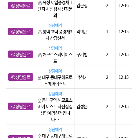
옥정 제일풍경채 1
김은정
2
12-16
상담완료
단지 사전점검 신청문
의
상담예약
상담완료
평택 고덕 풍경채3
곽의근
1
12-15
차 상담신청
상담예약
상담완료
해모로스퀘어이스
구기범
2
12-15
트
상담예약
상담완료
대구 동대구해모로
백석기
2
12-15
스퀘어이스트
상담예약
동대구역 해모로스
상담완료
퀘어 이스트 사전점검
김성은
2
12-15
상담예약신청입니
다…
상담예약
대구 동대구해모로