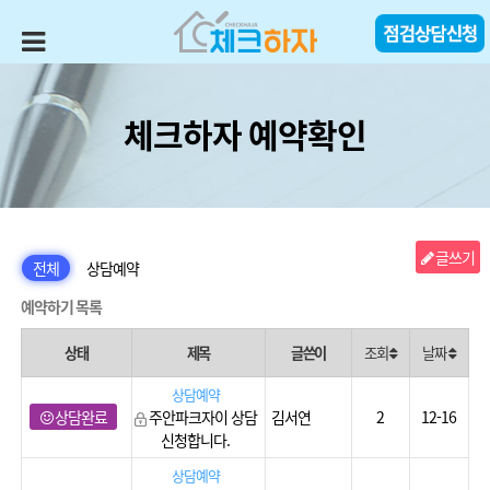
체크하자 예약확인
글쓰기
전체
상담예약
예약하기 목록
상태
제목
글쓴이
조회
날짜
상담예약
상담완료
주안파크자이 상담
김서연
2
12-16
신청합니다.
상담예약