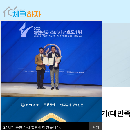
사전점검 후기(대만족
김*수
0건
983회
24
시간 동안 다시 열람하지 않습니다.
닫기